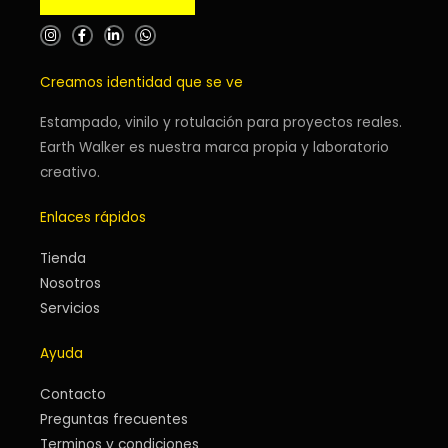
I
F
L
W
n
a
i
h
s
c
n
a
t
e
k
t
Creamos identidad que se ve
a
b
e
s
g
o
d
a
r
o
i
p
a
k
n
p
Estampado, vinilo y rotulación para proyectos reales.
m
-
-
Earth Walker es nuestra marca propia y laboratorio
f
i
n
creativo.
Enlaces rápidos
Tienda
Nosotros
Servicios
Ayuda
Contacto
Preguntas frecuentes
Terminos y condiciones